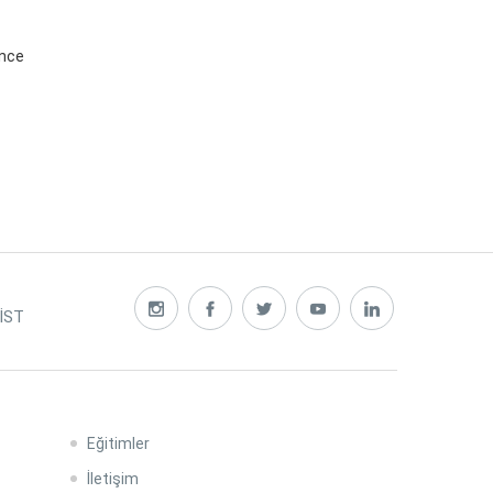
önce
 İST
Eğitimler
İletişim