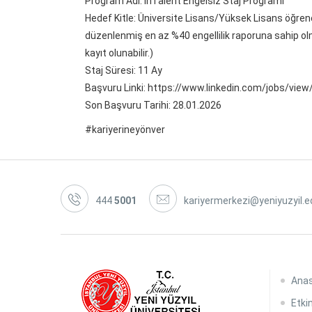
Program Adı: InTalent Engelsiz Staj Programı
Hedef Kitle: Üniversite Lisans/Yüksek Lisans öğren
düzenlenmiş en az %40 engellilik raporuna sahip olm
kayıt olunabilir.)
Staj Süresi: 11 Ay
Başvuru Linki: https://www.linkedin.com/jobs/vie
Son Başvuru Tarihi: 28.01.2026
#kariyerineyönver
444
5001
kariyermerkezi@yeniyuzyil.e
Ana
Etkin