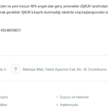
cileri ve yeni mezun 40% engeli olan genç yetenekler (İŞKUR tarafından
ak gereklidir. İŞKUR’a kayıtlı olunmadığı takdirde staj başlangıcından 
w/4354859807/
Maltepe Mah, Yılanlı Ayazma Cad, No: 26 Zeytinburnu
du.tr
sayfa
Duyuru ve Haberler
likler
Hakkımızda