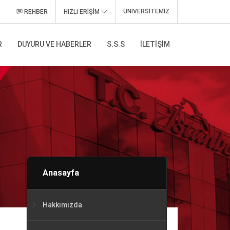
ÜNİVERSİTEMİZ
REHBER
HIZLI ERİŞİM
R
DUYURU VE HABERLER
S.S.S
İLETIŞIM
Anasayfa
Hakkımızda