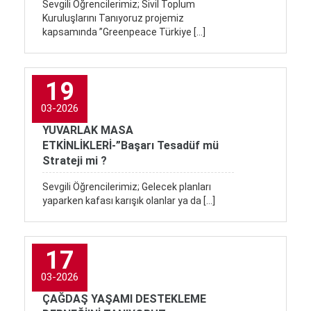
Sevgili Öğrencilerimiz; Sivil Toplum
Kuruluşlarını Tanıyoruz projemiz
kapsamında ”Greenpeace Türkiye […]
19
03-2026
YUVARLAK MASA
ETKİNLİKLERİ-”Başarı Tesadüf mü
Strateji mi ?
Sevgili Öğrencilerimiz; Gelecek planları
yaparken kafası karışık olanlar ya da […]
17
03-2026
ÇAĞDAŞ YAŞAMI DESTEKLEME