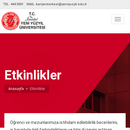
TEL: 444 5001
MAIL:
kariyermerkezi@yeniyuzyil.edu.tr
Toggl
naviga
Etkinlikler
Anasayfa
>
Etkinlikler
Öğrenci ve mezunlarımıza istihdam edilebilirlik becerilerini,
iş hayatıyla ilgili farkındalıklarını ve bilgi düzeyini arttıran