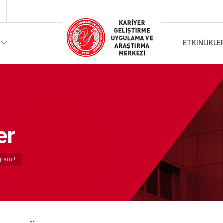
ETKINLIKLE
er
gramı!