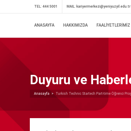
TEL: 444 5001
MAIL:
kariyermerkezi@yeniyuzyil.edu.tr
ANASAYFA
HAKKIMIZDA
FAALIYETLERIMIZ
Duyuru ve Haberl
Anasayfa
>
Turkish Technic Startech Part-time Öğrenci Pro