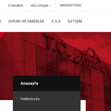
ÜNİVERSİTEMİZ
REHBER
HIZLI ERİŞİM
R
DUYURU VE HABERLER
S.S.S
İLETIŞIM
Anasayfa
Hakkımızda