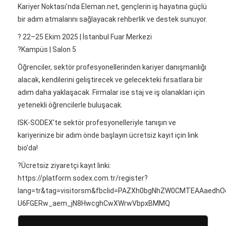
Kariyer Noktası’nda Eleman.net, gençlerin iş hayatına güçlü
bir adım atmalarını sağlayacak rehberlik ve destek sunuyor.
?️ 22–25 Ekim 2025 | İstanbul Fuar Merkezi
?Kampüs | Salon 5
Öğrenciler, sektör profesyonellerinden kariyer danışmanlığı
alacak, kendilerini geliştirecek ve gelecekteki fırsatlara bir
adım daha yaklaşacak. Firmalar ise staj ve iş olanakları için
yetenekli öğrencilerle buluşacak.
ISK-SODEX’te sektör profesyonelleriyle tanışın ve
kariyerinize bir adım önde başlayın ücretsiz kayıt için link
bio’da!
?Ücretsiz ziyaretçi kayıt linki:
https://platform.sodex.com.tr/register?
lang=tr&tag=visitorsm&fbclid=PAZXh0bgNhZW0CMTEAAaed
U6FGERw_aem_jN8HwcghCwXWrwVbpxBMMQ