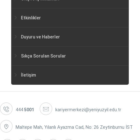
Etkinlikler
Duyuru ve Haberler
Sıkça Sorulan Sorular
İletişim
444
5001
kariyermerkezi@yeniyuzyil.edu.tr
Maltepe Mah, Yılanlı Ayazma Cad, No: 26 Zeytinburnu İST