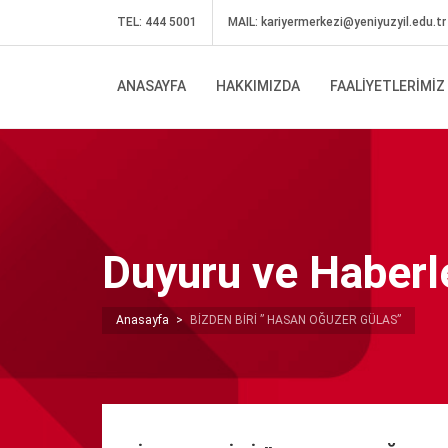
TEL: 444 5001
MAIL:
kariyermerkezi@yeniyuzyil.edu.tr
ANASAYFA
HAKKIMIZDA
FAALIYETLERIMIZ
Duyuru ve Haberl
Anasayfa
>
BİZDEN BİRİ ” HASAN OĞUZER GÜLAS”