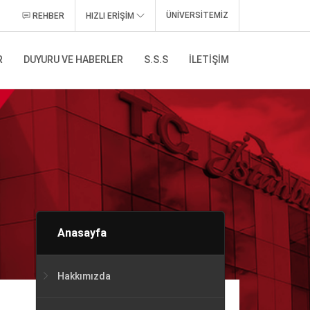
ÜNİVERSİTEMİZ
REHBER
HIZLI ERİŞİM
R
DUYURU VE HABERLER
S.S.S
İLETIŞIM
Anasayfa
Hakkımızda