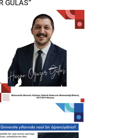
R GÜLAS”