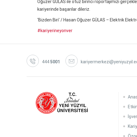
Oğuzer GÜLAS ile otuz birinci röportajımızı gerçekle
kariyerinde başarılar dileriz.
‘Bizden Biri’ / Hasan Oğuzer GÜLAS – Elektrik Elek
#kariyerineyonver
444
5001
kariyermerkezi@yeniyuzyil.e
Ana
Etkin
İşver
Kari
Özge