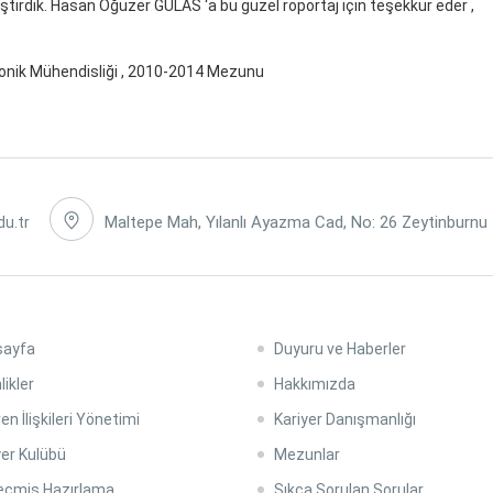
ştirdik. Hasan Oğuzer GÜLAS ‘a bu güzel röportaj için teşekkür eder ,
tronik Mühendisliği , 2010-2014 Mezunu
Maltepe Mah, Yılanlı Ayazma Cad, No: 26 Zeytinburnu
du.tr
sayfa
Duyuru ve Haberler
likler
Hakkımızda
en İlişkileri Yönetimi
Kariyer Danışmanlığı
yer Kulübü
Mezunlar
çmiş Hazırlama
Sıkça Sorulan Sorular