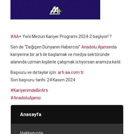
#
AA
+ Yeni Mezun Kariyer Programı 2024-2 başlıyor! ?
Sen de “Değişen Dünyanın Habercisi”
Anadolu Ajansı
nda
kariyerine bir artı ile başlamak ve medya sektöründe
alanında uzman kişilerle çalışmak istiyorsan aramıza katıl.
Başvuru ve detaylar için:
arti.aa.com.tr
Son başvuru tarihi: 24 Kasım 2024
#
KariyerimdeBirArtı
#
AnadoluAjansı
Anasayfa
Hakkımızda